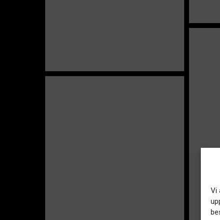
Vi
up
be