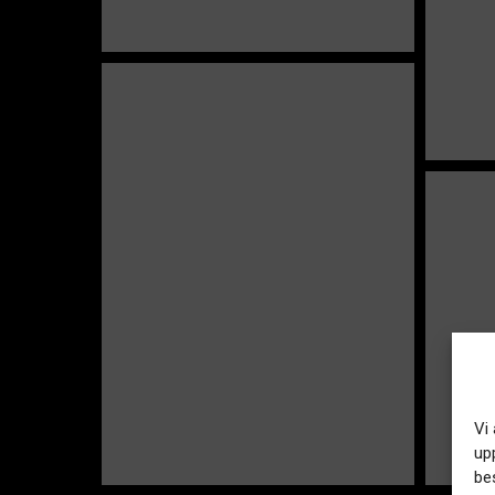
Vi
up
be