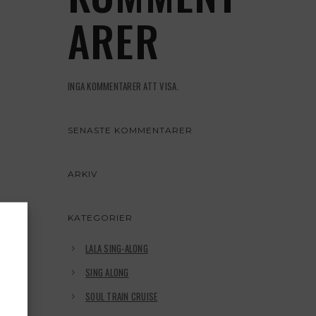
ARER
INGA KOMMENTARER ATT VISA.
SENASTE KOMMENTARER
ARKIV
KATEGORIER
LALA SING-ALONG
SING ALONG
SOUL TRAIN CRUISE