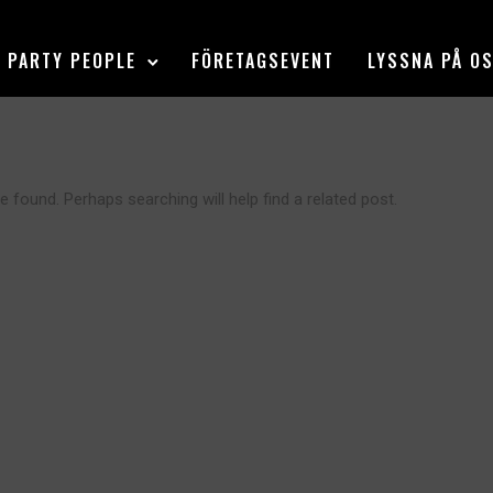
PARTY PEOPLE
FÖRETAGSEVENT
LYSSNA PÅ O
e found. Perhaps searching will help find a related post.